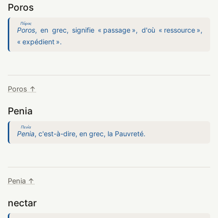
Poros
Πόρος
Poros
, en grec, signifie « passage », d'où « ressource »,
« expédient ».
Poros ↑
Penia
Πενία
Penia
, c'est-à-dire, en grec, la Pauvreté.
Penia ↑
nectar