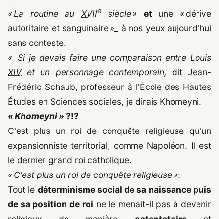
e
« La routine au
XVII
siècle »
et
une « dérive
autoritaire et sanguinaire »_ à nos yeux aujourd'hui
sans conteste.
« Si je devais faire une comparaison entre Louis
XIV
et un personnage contemporain,
dit Jean-
Frédéric Schaub, professeur à l'École des Hautes
Études en Sciences sociales, je dirais Khomeyni.
« Khomeyni »
?!?
C'est plus un roi de conquête religieuse qu'un
expansionniste territorial, comme Napoléon. Il est
le dernier grand roi catholique.
« C'est plus un roi de conquête religieuse »
:
Tout le
déterminisme social de sa naissance puis
de sa position de roi
ne le menait-il pas à devenir
religieux de manière
ostentatoire
et