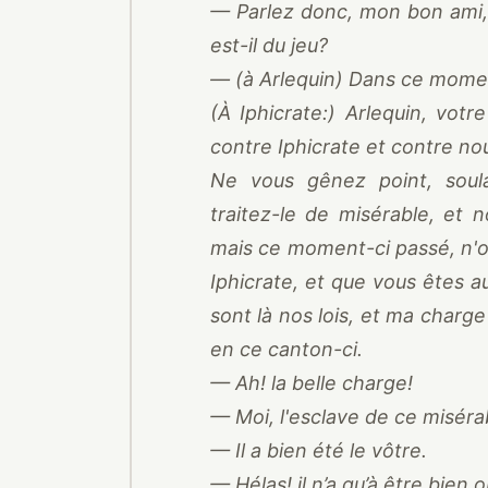
— Parlez donc, mon bon ami, v
est-il du jeu?
— (à Arlequin) Dans ce moment-
(À Iphicrate:) Arlequin, votr
contre Iphicrate et contre no
Ne vous gênez point, soula
traitez-le de misérable, et 
mais ce moment-ci passé, n'ou
Iphicrate, et que vous êtes au
sont là nos lois, et ma charge
en ce canton-ci.
— Ah! la belle charge!
— Moi, l'esclave de ce miséra
— Il a bien été le vôtre.
— Hélas! il n’a qu’à être bien o