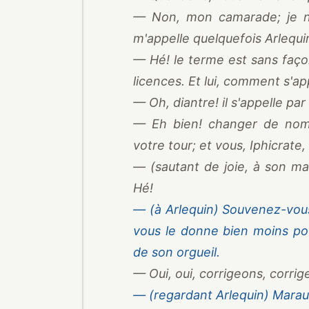
— Non, mon camarade; je n'a
m'appelle quelquefois Arlequi
— Hé! le terme est sans façon
licences. Et lui, comment s'app
— Oh, diantre! il s'appelle par
— Eh bien! changer de nom 
votre tour; et vous, Iphicrate
— (sautant de joie, à son maî
Hé!
— (à Arlequin) Souvenez-vou
vous le donne bien moins pour
de son orgueil.
— Oui, oui, corrigeons, corrig
— (regardant Arlequin) Marau