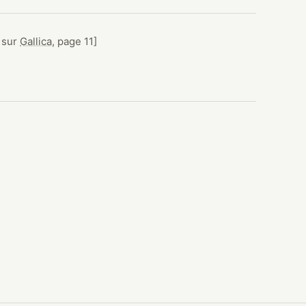
(nouvelle fenêtre)
e sur
Gallica
, page 11]