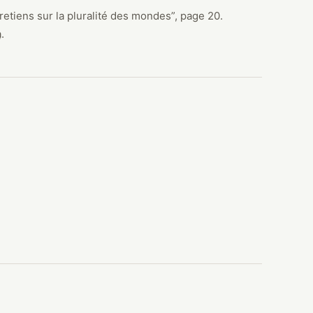
retiens sur la pluralité des mondes
”
, page 20.
(nouvelle fenêtre)
a
.