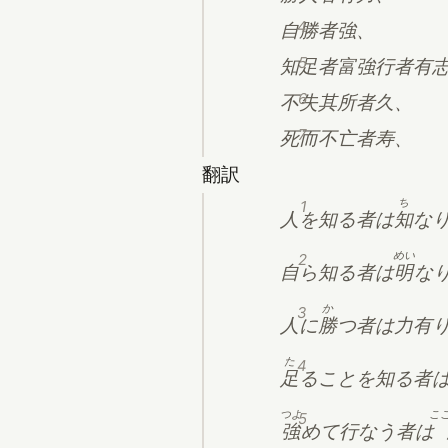
4
自勝者強、
5
知足者富強行者有
6
不失其所者久、
7
死而不亡者寿、
翻訳
ち
1
人を知る者は
知
な
めい
2
自ら知る者は
明
な
か
3
人に
勝
つ者は力有
た
4
足
ることを知る者
つよ
こ
5
強
めて行なう者は