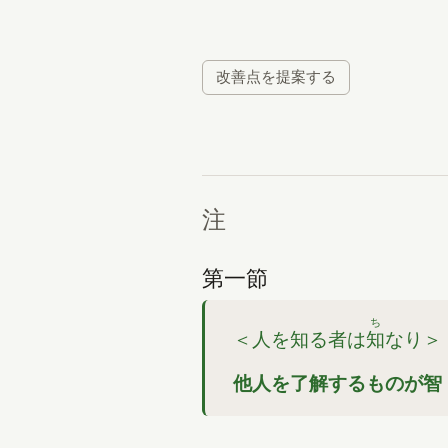
改善点を提案する
注
第一節
ち
＜人を知る者は
知
なり＞
他人を了解するものが智