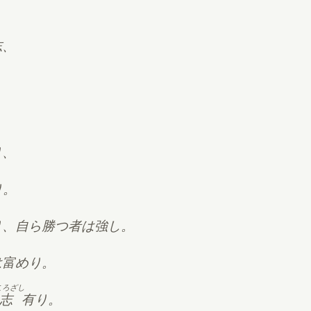
志、
り、
り。
り、自ら勝つ者は強し。
は富めり。
ころざし
志
有り。