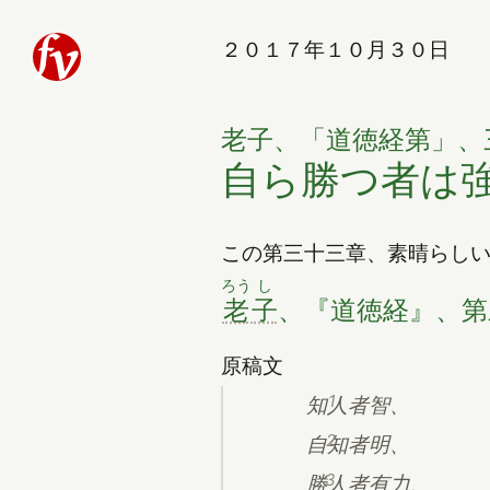
２０１７年１０月３０日
老子、「道徳経第」、
自ら勝つ者は
この第三十三章、素晴らし
（新しいタブで
ろう
し
老
子
、
『
道徳経
』
、第
原稿文
1
知人者智、
2
自知者明、
3
勝人者有力、