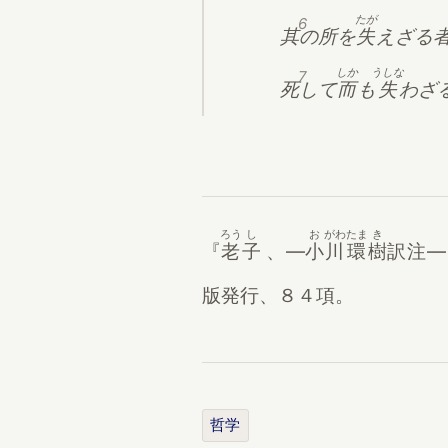
たが
6
其の所を
失
えざる
しか
うしな
7
死して
而
も
失
わざ
ろう
し
お
がわ
たま
き
『
老
子
、―
小
川
環
樹
訳注―
版発行、８４項。
哲学