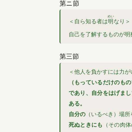
第ニ節
めい
＜自ら知る者は
明
なり＞
自己を了解するものが明
第三節
＜他人を負かすには力が
（もっているだけのもの
であり、自分をはげまし
ある。
自分の
（いるべき）場所
死ぬときにも
（その肉体