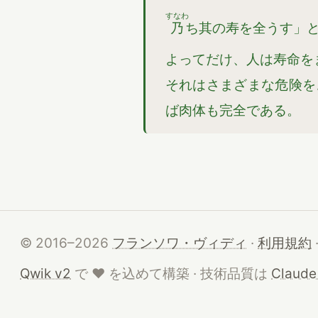
すなわ
乃
ち其の寿を全うす」
よってだけ、人は寿命を
それはさまざまな危険を
ば肉体も完全である。
© 2016–2026
フランソワ・ヴィディ
·
利用規約
ハート
Qwik v2
で
♥
を込めて構築 · 技術品質は
Claude