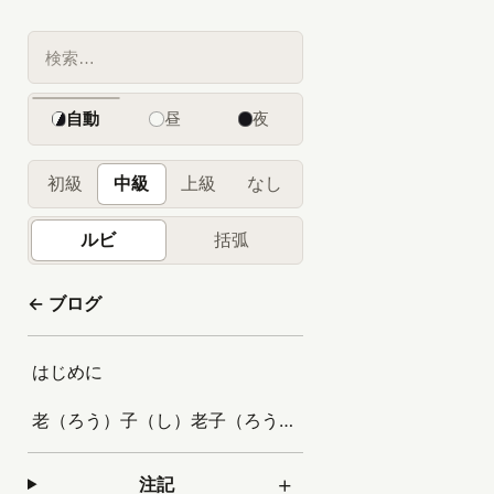
自動
昼
夜
初級
中級
上級
なし
ルビ
括弧
← ブログ
はじめに
老（ろう）子（し）老子（ろうし）老子 （新しいタブで開きます）、『道徳経』、第三十三章の文書
注記