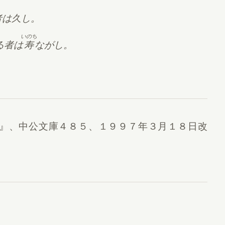
者は久し。
いのち
る者は
寿
ながし。
』
、中公文庫４８５、
１９９７年３月１８日
改