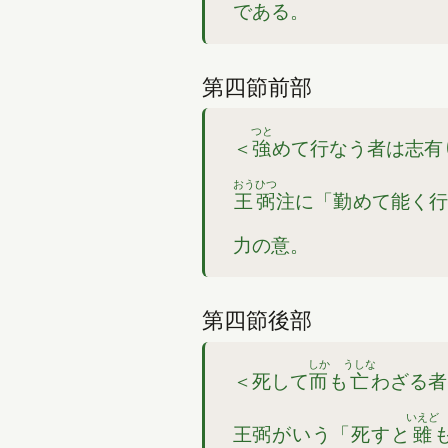
である。
第四節前部
つと
＜
強
めて行なう者は志有
おう
ひつ
王
弼
注に「勤めて能く
力の意。
第四節後部
しか
うしな
＜死して
而
も
亡
わざる者
いえど
王弼がいう「死すと
雖