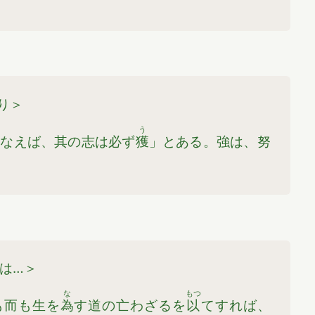
り＞
う
行なえば、其の志は必ず
獲
」とある。強は、努
は…＞
な
もつ
も而も生を
為
す道の亡わざるを
以
てすれば、