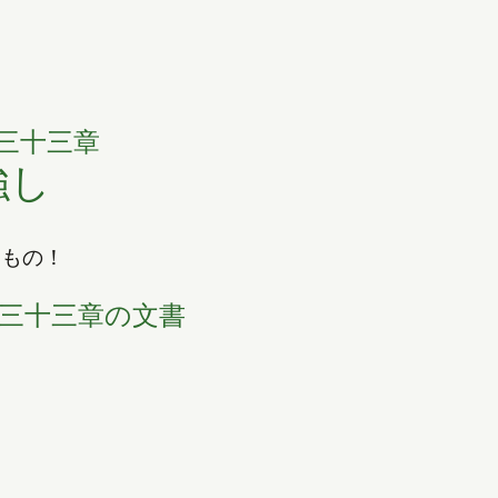
三十三章
強し
いもの！
開きます）
三十三章の文書