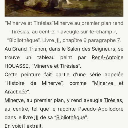
“
Minerve et Tirésias
”
Minerve au premier plan rend
Tirésias, au centre,
« aveugle sur-le-champ »
,
“
Bibliothèque
”
, Livre
III
, chapître 6 paragraphe 7.
(nouvelle fenêtre)
Au
Grand Trianon
, dans le Salon des Seigneurs, se
trouve un tableau peint par
René-Antoine
(nouvelle fenêtre)
HOUASSE
,
“
Minerve et Tirésias
”
.
Cette peinture fait partie d'une série appelée
“
Histoire de Minerve
”
, comme
“
Minerve et
(nouvelle fenêtre)
Arachnée
”
.
(nouvelle fenêtre)
(n
Minerve
, au premier plan, y rend aveugle
Tirésias
,
(n
au centre, tel que le raconte
Pseudo-Apollodore
(nouvelle fenêtre)
dans le livre
III
de sa
“
Bibliothèque
”
.
En voici l'extrait.