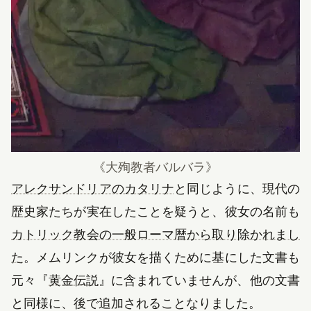
《
大殉教者バルバラ
》
アレクサンドリアのカタリナ
と同じように、現代の
歴史家たちが実在したことを疑うと、彼女の名前も
カトリック教会の一般ローマ暦から取り除かれまし
た
。メムリンクが彼女を描くために基にした文書も
（新しいタブで開きます）
元々
『
黄金伝説
』
に含まれていませんが、他の文書
と同様に、後で追加されることなりました。