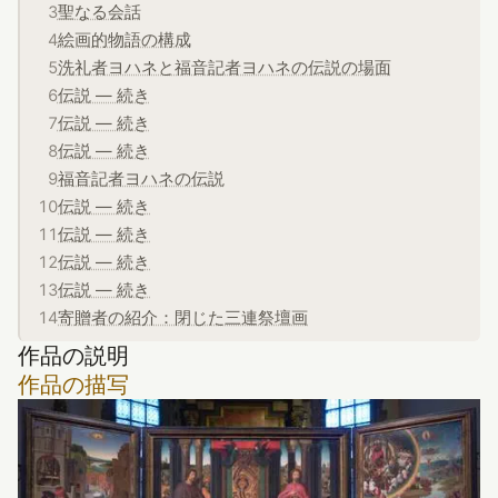
聖なる会話
絵画的物語の構成
洗礼者ヨハネと福音記者ヨハネの伝説の場面
伝説 — 続き
伝説 — 続き
伝説 — 続き
福音記者ヨハネの伝説
伝説 — 続き
伝説 — 続き
伝説 — 続き
伝説 — 続き
寄贈者の紹介：閉じた三連祭壇画
作品の説明
作品の描写