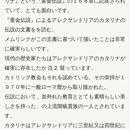
（新しいタブで開きます）
リナ』
という
『黄金伝説』
の１６８章に記述さられ
ていて、とても面白いです。
『
黄金伝説
』
によるアレクサンドリアのカタリナの
伝説の文書を
を読む。
メムリンクがこの文書に基づいて描いたことは非常
に確実らしいです。
現代の歴史家たちはアレクサンドリアのカタリナが
確実に存在したか
注２
疑っています。
カトリック教会もそれを認めている。その崇拝が
１
９７０年
に
一般ローマ暦から取り除かれた。
伝説において、並外れた教育ととても素晴らしい美
しさを持った、の上流階級貴族の一人とされていま
す。
カタリナはアレクサンドリアに三世紀又は四世紀に