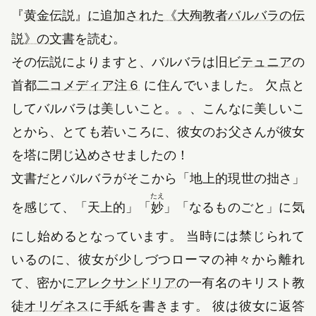
『
黄金伝説
』
に追加された《大殉教者バルバラの伝
説》の文書
を読む。
（
その伝説によりますと、バルバラは旧
ビテュニア
の
（新しいタブで開きます）
首都
二コメディア
注６
に住んでいました。 欠点と
してバルバラは美しいこと。。、こんなに美しいこ
とから、とても若いころに、彼女のお父さんが彼女
を塔に閉じ込めさせましたの！
文書だとバルバラがそこから
「地上的現世の拙さ」
たえ
を感じて、
「天上的」
「
妙
」
「なるものごと」
に気
にし始めるとなっています。 当時には禁じられて
いるのに、彼女が少しづつローマの神々から離れ
（新しいタブで開きます
て、密かに
アレクサンドリア
の一有名のキリスト教
（新しいタブで開きます）
徒
オリゲネス
に手紙を書きます。 彼は彼女に返答