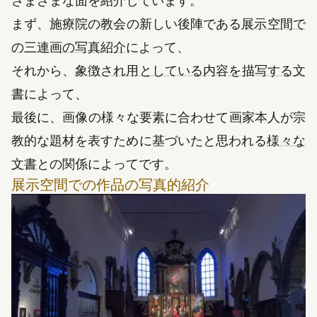
さまざまな面を紹介しています。
まず、施療院の教会の新しい後陣である
展示空間で
の三連画の写真紹介
によって、
それから、
象徴され用としている内容を描写する文
書
によって、
最後に、画像の様々な要素に合わせて画家本人が宗
教的な題材を表すために基づいたと思われる
様々な
文書
との関係によってです。
展示空間での作品の写真的紹介