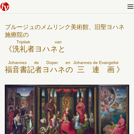
ブルージュのメムリンク美術館、旧聖ヨハネ
施療院の
Triptiek van
《
洗礼者ヨハネと
Johannes de Doper en
Johannes de Evangelist
福音書記者ヨハネの
三連画
》