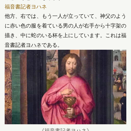
福音書記者ヨハネ
他方、右では、もう一人が立っていて、神父のよう
に赤い色の服を着ている男の人が右手から十字架の
描き、中に蛇のいる杯を上にしています。これは
福
（新しいタブで開きます）
音書記者ヨハネ
である。
《
福音書記者ヨハネ
》