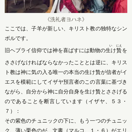
《
洗礼者ヨハネ
》
ここでは、子羊が新しい、キリスト教の独特なシン
ボルです。
い
にえ
旧ヘブライ信仰では神を喜ばすには動物の
生け
贄
を
ささげなければならなかったこととは逆に、キリス
ト教は神に気の入る唯一の本当の生け贄が信者がイ
エスを模範にしてイザヤ預言者のこの言葉に基づき
ながら、自分から神に自分自身を生け贄とささげる
のであることを断言しています（イザヤ、５３・
７）：
その紫色のチュニックの下に、もう一つのチュニッ
ク、薄い栗色のが、文書（マルコ、１・６）が
エリ