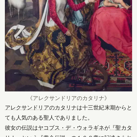
《
アレクサンドリアのカタリナ
》
（新しいタブで開きます
アレクサンドリアのカタリナ
は十三世紀末期からと
ても人気のある聖人でありました。
（新しいタブ
彼女の伝説は
ヤコブス・デ・ウォラギネ
が
『聖カタ