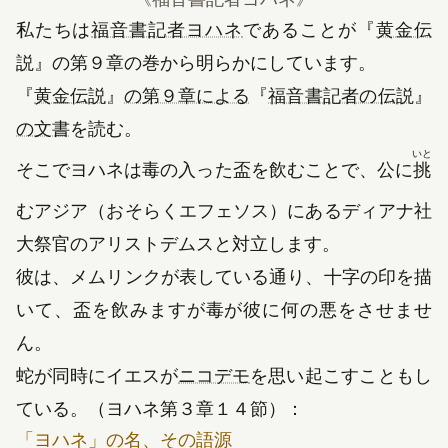
（新しいタブで開きます
私たちは
福音書記者ヨハネ
であることが
『
黄金伝
（新しいタブで開きます）
説
』
の第９章の巻から明らかにしています。
『
黄金伝説
』
の第９章による
『
福音書記者の伝説
』
の文書
を読む。
いと
そこでヨハネは毒の入った盃を飲むことで、公に
挑
むアジア（おそらくエフェソス）にあるディアナ社
大祭官のアリストデムスと対立します。
彼は、メムリンクが表している通り、十字の印を描
いて、盃を飲みますが毒が彼に何の悪をさせませ
ん。
（新しいタブで開きます
蛇が同時にイエスが
ニコデモ
を思い起こすこともし
ている。（ヨハネ第３章１４節）：
「ヨハネ」の名、その語源