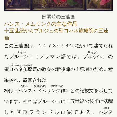
開翼時の三連画
ハンス・メムリンクの主な作品
十五世紀からブルジュの聖ヨハネ施療院の三連
画
この三連画は、
１４７３
~
７４
年にかけて建てられ
Bruges
Brugge
た
ブルージュ
（フラマン語では、
ブルッヘ
）の
Sint-Janshospitaal
聖ヨハネ施療院
の教会の新後陣の主祭壇のために考
案され、設置された。
OPVs IOHANNIS MEMLING
枠は《
ハンス・メムリンク作
》との記載文を示して
います。それはブルージュに十五世紀の後半に活躍
Hans
した初期フランドル画家である、
ハンス