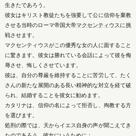
生きたであろう。
彼女はキリスト教徒たちを強要して公に信仰を棄教
（新し
させる当時のローマ帝国大帝
マクセンティウス
に挑
戦させます。
マクセンティウスがこの優秀な女の人に面すること
に驚きます。彼女は勝れている会話によって彼を侮
辱させ、悔しくさせています。
彼は、自分の尊厳を維持することに苦労して、たく
さんの新たな展開のある長い精神的な対立を経て破
られ、結婚することを彼女に勧めます。
カタリナは、信仰の名によって拒否し、殉教する方
を選びます。
処刑の際では、天からイエス自身の声が聞こえてき
たのであろう、彼女にいうために：