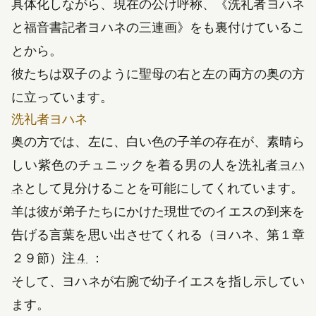
具体化しながら、現在の公け呼称、
《
洗礼者ヨハネ
と福音書記者ヨハネの三連画
》
をも裏付けているこ
とから。
彼たちは双子のように聖母の右と左の両方の奥の方
に立っています。
洗礼者ヨハネ
奥の方では、左に、白い色の子羊の存在が、素晴ら
しい紫色のチュニックを着る男の人を
洗礼者ヨハ
（新しいタブで開きます）
ネ
として見分けることを可能にしてくれています。
羊は彼が弟子たちにかけた現世でのイエスの到来を
告げる言葉を思い出させてくれる（ヨハネ、第１章
２９節）
注４
：
そして、ヨハネが右腕で幼子イエスを指し示してい
ます。