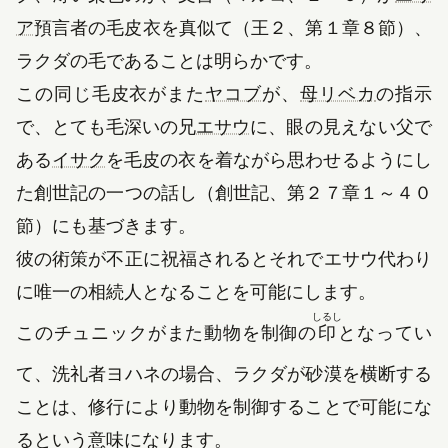
（新しいタブで開きます）
ア
預言者の毛皮衣を真似て（王２、第１章８節）、
ラクダの毛であることは明らかです。
（新しいタブで開きま
（新しい
この同じ毛皮衣がまた
ヤコブ
が、
母リベカ
の指示
（新しいタブで開きます
で、とても毛深いの兄
エサウ
に、眼の見えない父で
（新しいタブで開きます）
ある
イサク
を毛皮の衣を着ながら思わせるようにし
た創世記の一つの話し（創世記、第２７章１～４０
節）にも基づきます。
彼の術策が不正に祝福されるとそれでエサウ代わり
に唯一の相続人となることを可能にします。
しるし
このチュニックがまた動物を制御の
印
となってい
て、洗礼者ヨハネの場合、ラクダが砂漠を横断する
ことは、修行により動物を制御することで可能にな
るという意味になります。