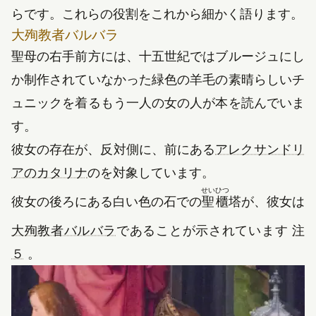
らです。これらの役割をこれから細かく語ります。
大殉教者バルバラ
聖母の右手前方には、十五世紀ではブルージュにし
か制作されていなかった緑色の羊毛の素晴らしいチ
ュニックを着るもう一人の女の人が本を読んでいま
す。
彼女の存在が、反対側に、前にある
アレクサンドリ
アのカタリナ
のを対象しています。
せい
ひつ
彼女の後ろにある白い色の石での
聖
櫃
塔が、彼女は
（新しいタブで開きます）
大殉教者バルバラ
であることが示されています
注
５
。