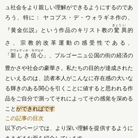
ュ社会をより親しい理解ができるようにするのであ
ろう、特に： ヤコブス・デ・ウォラギネ作の、
きょう
い
『
黄金伝説
』
という作品のキリスト教の
驚
異
的
さ、宗教的改革運動の感受性である、
デヴォティオ・モデルナ
「
新しき信心
」、ブルゴーニュ公国の街の経済の
豊かさや社会の豪華さ。私たちの目的が達成された
といえるのは、読者本人がこんなに存在感の大いな
る輝きのある関心を引くことに値すると思われる作
品をご自分で測ってそれによってその感覚を深める
こと
ができればです
この記事の目次
以下のページでは、より深い理解を提供するように