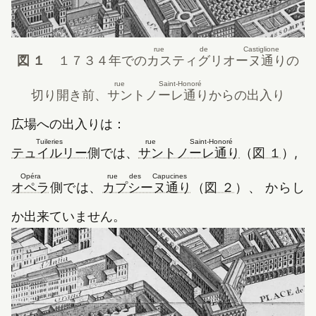
rue de Castiglione
図 １
１７３４年
での
カスティグリオーヌ通り
の
rue Saint-Honoré
切り開き前、
サントノーレ通り
からの出入り
広場への出入りは：
Tuileries
rue Saint-Honoré
（新しいタブで開きます）
（新しいタブ
テュイルリー
側では、
サントノーレ通り
（
図 １
）,
Opéra
rue des Capucines
（新しいタブで開きます）
（新しいタブで開き
オペラ
側では、
カプシーヌ通り
（
図 ２
）、 からし
か出来ていません。