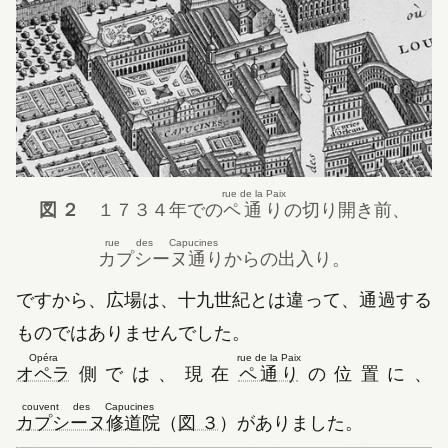
rue de la Paix
図 ２
１７３４年
での
ペ通り
の切り開き前、
rue des Capucines
カプシーヌ通り
からの出入り。
ですから、広場は、
十九世紀
とは違って、通過する
ものではありませんでした。
Opéra
rue de la Paix
（新しいタブで開きます）
（新しいタブで開
オペラ
側では、現在
ペ通り
の位置に、
couvent des Capucines
（新しいタブで開きます）
カプシーヌ修道院
（
図 ３
）がありました。