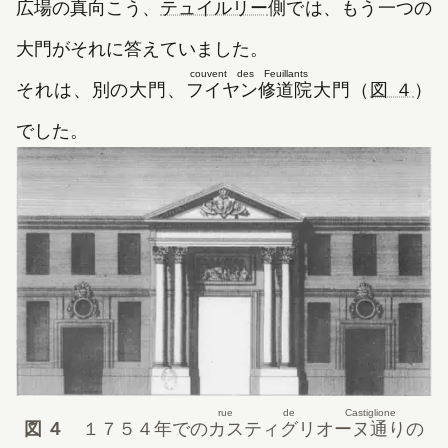
広場の真向こう、
テュイルリー
側では、もう一つの
大門がそれに答えていました。
couvent des Feuillants
それは、別の大門、
フイヤン修道院
大門（
図 ４
）
でした。
rue de Castiglione
図 ４
１７５４年
での
カスティグリオーヌ通り
の