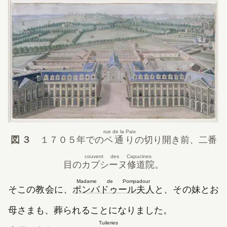
rue de la Paix
図 ３
１７０５年
での
ペ通り
の切り開き前、二番
couvent des Capucines
目の
カプシーヌ修道院
。
Madame de Pompadour
（新しいタブで開
そこの教会に、
ポンパドゥール夫人
と、その妹とお
母さまも、葬られることになりました。
Tuileries
（新しいタブで開きま