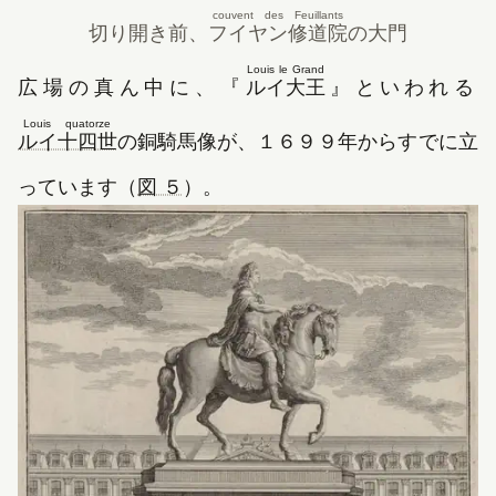
couvent des Feuillants
切り開き前、
フイヤン修道院
の大門
Louis le Grand
広場の真ん中に、『
ルイ大王
Louis quatorze
（新しいタブで開きます）
ルイ十四世
の銅騎馬像が、
１６９９年
からすでに立
っています（
図 ５
）。