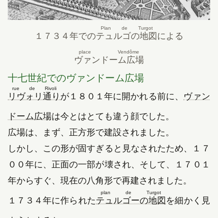
Plan de Turgot
１７３４年
での
テュルゴの地図
による
place Vendôme
ヴァンドーム広場
十七世紀
でのヴァンドーム広場
rue de Rivoli
（新しいタブで開きます）
リヴォリ通り
が
１８０１年
に開かれる前に、
ヴァン
（新しいタブで開きます）
ドーム広場
は今とはとても違う顔でした。
広場は、まず、正方形で建設されました。
しかし、この形が固すぎると見なされたため、
１７
００年
に、正面の一部が壊され、そして、
１７０１
年
からすぐ、現在の八角形で再建されました。
plan de Turgot
（新しいタブ
１７３４年
に作られた
テュルゴーの地図
を細かく見