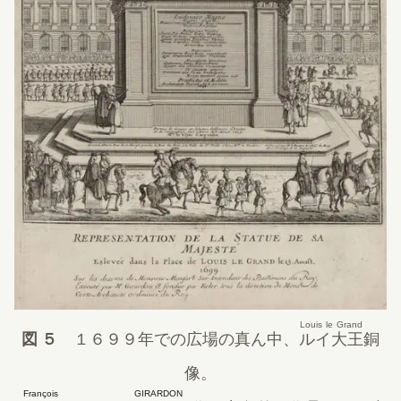
Louis le Grand
図 ５
１６９９年
での広場の真ん中、
ルイ大王
銅
像。
François GIRARDON
（新しいタブで開きます）