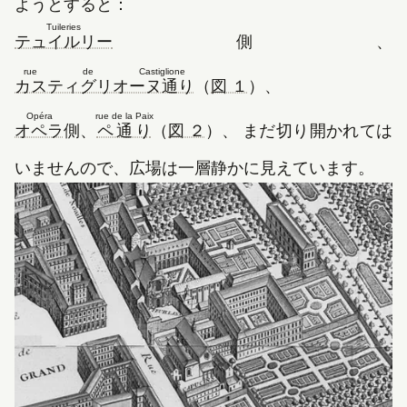
ようとすると：
Tuileries
（新しいタブで開きます）
テュイルリー
側、
rue de Castiglione
（新しいタブで開きます）
カスティグリオーヌ通り
（
図 １
）、
Opéra
rue de la Paix
（新しいタブで開きます）
（新しいタブで開きます）
オペラ
側、
ペ通り
（
図 ２
）、 まだ切り開かれては
いませんので、広場は一層静かに見えています。