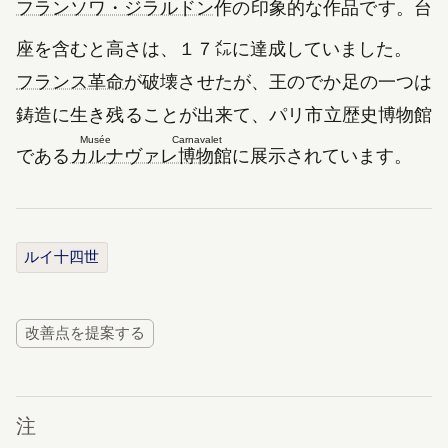
フランソワ・ジラルドン
作の印象的な作品です。台
座を含むと高さは、１７㍍に達成していました。
（新しいタブで開きます）
フランス革命
が破壊させたが、王のでか足の一つは
鋳造に生き残ることが出来て、パリ市立歴史博物館
Musée Carnavalet
（新しいタブで開きます）
である
カルナヴァレ博物館
に展示されています。
ルイ十四世
改善点を提案する
注