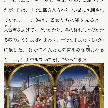
こうして乙女たちと司教たちは、ケルンに帰ってき
い
たが、町は、すでに四方八方からフン族に
包囲
され
ていた。 フン族は、乙女たちの姿を見ると、
じょう
大音声
をあげておそいかかり、羊の群れにとびかか
る狼のようにあばれまわり、一行を手あたりしだい
ね
に殺した。 ほかの乙女たちの首をみな
刎
おわる
と、いよいよウルスラのそばにやってきた。