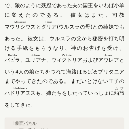
で、狼のように残忍であった夫の国王をいわば小羊
に変えたのである。 彼女はまた、司教
Mauritius
Daria
マウリシウス
と
ダリア
(ウルスラの母)との姉妹でも
あった。 彼女は、ウルスラの父から秘密を打ち明
ける手紙をもらうなり、神のお告げを受け、
Babilla
Juliana
Victoria
Aurea
バビラ
、
ユリアナ
、
ウィクトリア
および
アウレア
と
いう4人の娘たちをつれて海路はるばるブリタニア
までやってきたのである。 まだいとけない王子の
Hadrianus
たび
ハドリアヌス
も、姉たちをしたっていっしょに
船旅
をしてきた。
側面パネル