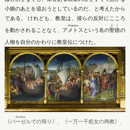
小娘のあとを追おうとしているのだ、と考えたから
である。 けれども、教皇は、彼らの反対にこころ
Ametos
とく
を動かされることなく、
アメトス
という名の
聖徳
の
人物を自分のかわりに教皇位につけた。
Basilea
《
バーゼル
での帰り》、《一万一千処女の殉教》、