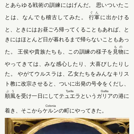
とあらゆる戦術の訓練にはげんだ。 思いついたこ
ぐん
とは、なんでも稽古してみた。
行軍
に出かける
と、ときにはお昼ごろ帰ってくることもあれば、と
きにはほとんど日が暮れるまで帰らないこともあっ
もの
た。 王侯や貴族たちも、この訓練の様子を
見物
に
やってきては、みな感心したり、大喜びしたりし
た。 やがてウルスラは、乙女たちをみんなキリス
ト教に改宗させると、ついに出発の号令をくだし、
ぷう
Tyella
Gallia
順風
を受け一日にして
テュエラ
という
ガリア
の港に
Colonia
着き、そこから
ケルン
の町にやってきた。