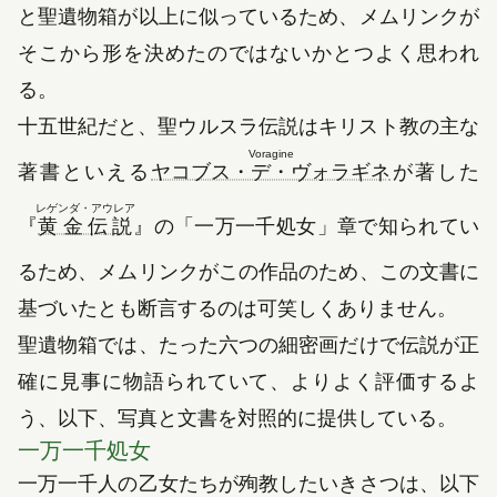
と聖遺物箱が以上に似っているため、メムリンクが
そこから形を決めたのではないかとつよく思われ
る。
十五世紀
だと、聖ウルスラ伝説はキリスト教の主な
Voragine
（新しいタ
著書といえる
ヤコブス・デ・ヴォラギネ
が著した
レゲンダ・アウレア
（新しいタブで開きます）
『
黄金伝説
』の「一万一千処女」章で知られてい
るため、メムリンクがこの作品のため、この文書に
基づいたとも断言するのは可笑しくありません。
聖遺物箱では、たった六つの細密画だけで伝説が正
確に見事に物語られていて、よりよく評価するよ
う、以下、写真と文書を対照的に提供している。
一万一千処女
一万一千人の乙女たちが殉教したいきさつは、以下