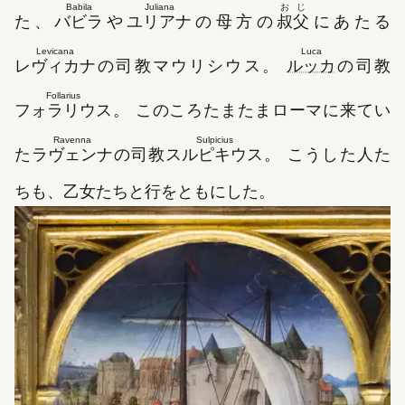
Babila
Juliana
おじ
た、
バビラ
や
ユリアナ
の母方の
叔父
にあたる
Levicana
Luca
レヴィカナ
の司教マウリシウス。
ルッカ
の司教
Follarius
フォラリウス
。 このころたまたまローマに来てい
Ravenna
Sulpicius
た
ラヴェンナ
の司教
スルピキウス
。 こうした人た
ちも、乙女たちと行をともにした。