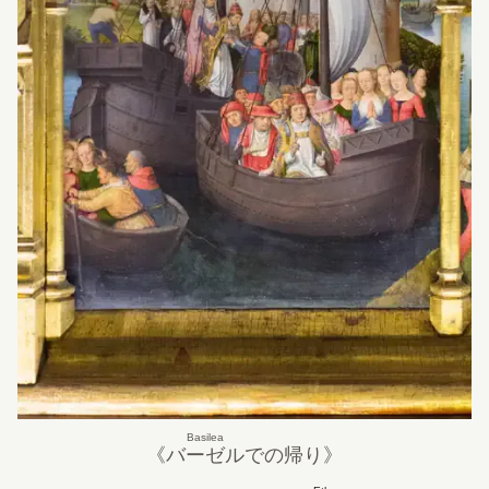
Basilea
《
バーゼル
での帰り》