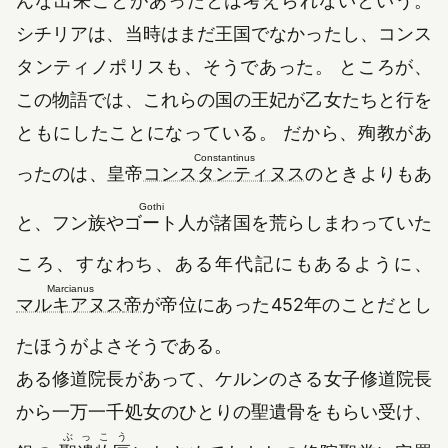
んな出来ことがあったとは考えられないという。
シチリアは、当時はまだ王国でなかったし、コンス
タンティノポリスも、そうであった。 ところが、
この物語では、これらの国の王妃が乙女たちと行を
ともにしたことになっている。 だから、殉教があ
Constantinus
ったのは、皇帝
コンスタンティヌス
のときよりもあ
Gothi
と、フン族や
ゴート
人が諸国を荒らしまわっていた
ころ、すなわち、ある年代記にもあるように、
Marcianus
マルキアヌス
帝
が帝位にあった452年のことだとし
たほうがよさそうである。
ある修道院長があって、ケルンのさる女子修道院長
から一万一千処女のひとりの聖遺骨をもらい受け、
ぶっこう