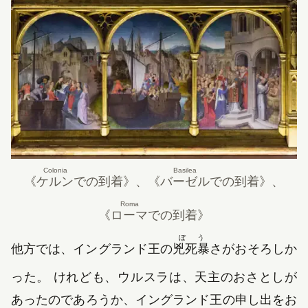
Colonia
Basilea
《
ケルン
での到着》、《
バーゼル
での到着》、
Roma
《
ローマ
での到着》
ぼう
他方では、イングランド王の
兇死暴
さがおそろしか
った。 けれども、ウルスラは、天主のおさとしが
あったのであろうか、イングランド王の申し出をお