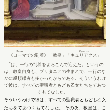
Roma
Cyriacus
《
ローマ
での到着》
「教皇」
「
キュリアクス
」
「は、一行の到着をよろこんで迎えた。というの
は、教皇自身も、ブリタニアの生まれで、一行のな
かに親類縁者も多かったからである。そういうわけ
で彼は、すべての聖職者ともども乙女たちをてあつ
くもてなした。」
そういうわけで彼は、すべての聖職者ともども乙女
たちをてあつくもてなした。 その夜、教皇は、こ