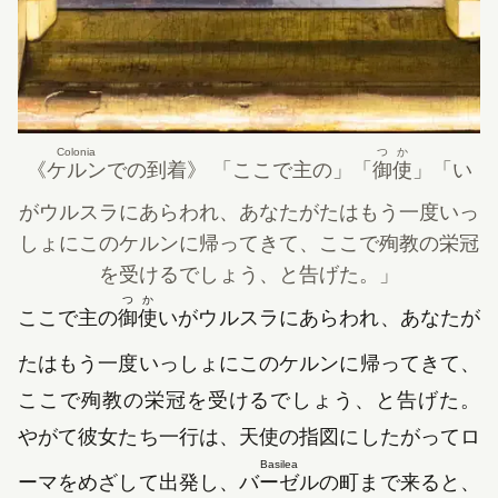
Colonia
つか
《
ケルン
での到着》
「ここで主の」
「
御使
」
「い
がウルスラにあらわれ、あなたがたはもう一度いっ
しょにこのケルンに帰ってきて、ここで殉教の栄冠
を受けるでしょう、と告げた。」
つか
ここで主の
御使
いがウルスラにあらわれ、あなたが
たはもう一度いっしょにこのケルンに帰ってきて、
ここで殉教の栄冠を受けるでしょう、と告げた。
やがて彼女たち一行は、天使の指図にしたがってロ
Basilea
ーマをめざして出発し、
バーゼル
の町まで来ると、