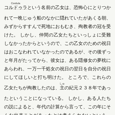
Cordula
コルドゥラ
という名前の乙女は、恐怖心にとりつか
れて一晩じゅう船のなかに隠れていたがあくる朝、
みずからすすんで死地におもむき、殉教者の冠を受
けた。 しかし、仲間の乙女たちといっしょに受難
しなかったからというので、この乙女のための祝日
はおこなわれていなかったのであるが、その後ずっ
と年月がたってから、彼女は、ある隠修女の夢枕に
あらわれ、一万一千処女の祝日の翌日を自分の祝日
にしてほしいと打ち明けた。 ところで、これらの
しゅ
乙女たちが殉教したのは、
主
の紀元２３８年であっ
たということになっている。 しかし、ある人たち
の説によると、年代の計算から言って、この年にそ