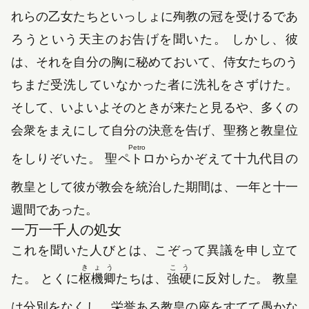
れらの乙女たちといっしょに殉教の冠を受けるであ
ろうという天主のお告げを聞いた。 しかし、彼
は、それを自分の胸に秘めておいて、侍女たちのう
ちまだ受洗していなかった者に洗礼をさずけた。
そして、いよいよそのときが来たと見るや、多くの
会衆をまえにして自分の決意を告げ、聖務と教皇位
Petro
をしりぞいた。 聖
ペトロ
からかぞえて十九代目の
教皇として彼が教会を統治した期間は、一年と十一
週間であった。
一万一千人の処女
これを聞いた人びとは、こぞって異議を申し立て
きょう
こう
た。 とくに
枢機卿
たちは、
強硬
に反対した。 教皇
は分別をなくし、栄誉ある教皇の座をすてて愚かな