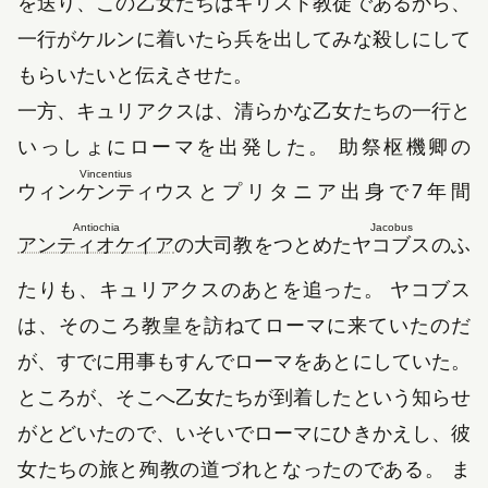
を送り、この乙女たちはキリスト教徒であるから、
一行がケルンに着いたら兵を出してみな殺しにして
もらいたいと伝えさせた。
一方、キュリアクスは、清らかな乙女たちの一行と
いっしょにローマを出発した。 助祭枢機卿の
Vincentius
ウィンケンティウス
とプリタニア出身で7年間
Antiochia
Jacobus
アンティオケイア
の大司教をつとめた
ヤコブス
のふ
たりも、キュリアクスのあとを追った。 ヤコブス
は、そのころ教皇を訪ねてローマに来ていたのだ
が、すでに用事もすんでローマをあとにしていた。
ところが、そこへ乙女たちが到着したという知らせ
がとどいたので、いそいでローマにひきかえし、彼
女たちの旅と殉教の道づれとなったのである。 ま