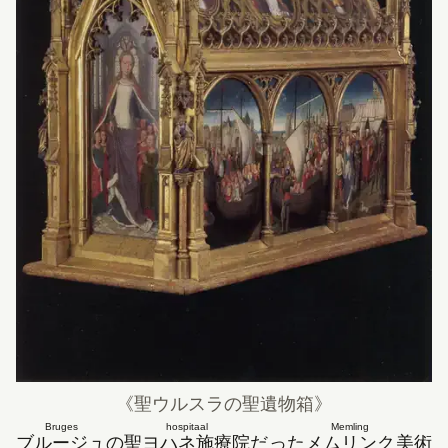
《聖ウルスラの聖遺物箱》
Bruges
hospitaal
Memling
ブルージュ
の
聖ヨハネ施療院
だった
メムリンク
美術