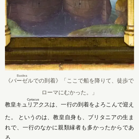
Basilea
《
バーゼル
での到着》
「ここで船を降りて、徒歩で
ローマにむかった。」
Cyriacus
教皇
キュリアクス
は、一行の到着をよろこんで迎え
た。 というのは、教皇自身も、ブリタニアの生ま
れで、一行のなかに親類縁者も多かったからであ
る。