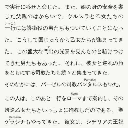
で実行に移せと命じた。 また、娘の身の安全を案
じた父親のはからいで、ウルスラと乙女たちの
いっこう
一行
には護衛役の男たちもついていくことになっ
た。 こうして国じゅうから乙女たちが集まってき
で
た。 この盛大な
門出
の光景を見んものと駈けつけ
てきた男たちもあった。 それに、彼女と巡礼の旅
をともにする司教たちも続々と集まってきた。
Pantalus
そのなかには、バーゼルの司教
パンタルス
もいた。
Roma
この人は、このあと一行を
ローマ
まで案内し、その
帰途乙女たちといっしょに殉教したのである。 聖
Gerasina
ゲラシナ
もやってきた。 彼女は、シチリアの王妃