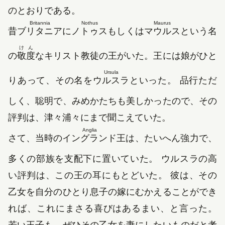
のとおりである。
Britannia
Nothus
Maurus
昔
ブリタニア
に
ノトゥス
もしくは
マウルス
という名
けん
の
敬度
なキリスト教徒の王がいた。王には娘がひと
Ursula
りあって、その名を
ウルスラ
といった。 品行ただ
しく、聡明で、みめかたちも美しかったので、その
評判は、津々浦々にまで聞こえていた。
Anglia
さて、当時の
イングランド
王は、たいへん強力で、
多くの部族を支配下に置いていた。 ウルスラの高
い評判は、この王の耳にもとどいた。 彼は、その
乙女を自分のひとり息子の嫁にむかえることができ
れば、これにまさる喜びはあるまい、と言った。
若い王子も、ぜひその乙女を妻にしたいものだと考