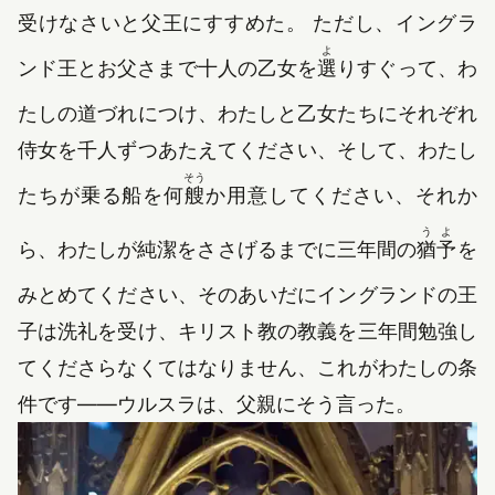
受けなさいと父王にすすめた。 ただし、イングラ
よ
ンド王とお父さまで十人の乙女を
選
りすぐって、わ
たしの道づれにつけ、わたしと乙女たちにそれぞれ
侍女を千人ずつあたえてください、そして、わたし
そう
たちが乗る船を何
艘
か用意してください、それか
うよ
ら、わたしが純潔をささげるまでに三年間の
猶予
を
みとめてください、そのあいだにイングランドの王
子は洗礼を受け、キリスト教の教義を三年間勉強し
てくださらなくてはなりません、これがわたしの条
件です――ウルスラは、父親にそう言った。