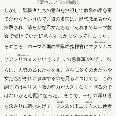
《聖ウルスラの殉教》
しかし、聖職者たちの意向を無視して教皇の座を棄
てたからというので、彼の名前は、歴代教皇表から
抹殺され、清らかな乙女たちも、それまでローマ教
会で受けていた好意をすっかり失ってしまった。
Maximus
そのころ、ローマ帝国の軍隊の指揮官に
マクシムス
Africanus
と
アフリカヌス
というふたりの悪将軍がいた。 彼
らは、大勢の乙女たちを見、さらに多くの男たちや
女たちがそれに参加するのを見るにつけても、この
調子ではキリスト教の勢力が大きくなりすぎるので
はないかと心配になった。 そこで、一行の帰り道
Hunni
Julius
を念入りに調べあげて、
フン
族の王
ユリウス
に使者