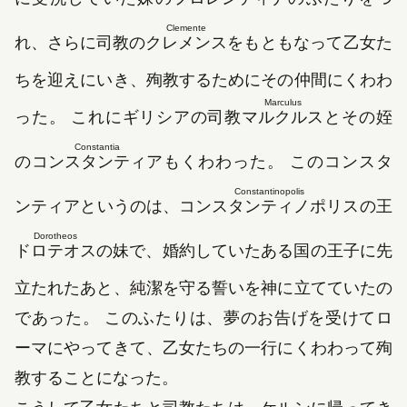
Clemente
れ、さらに司教の
クレメンス
をもともなって乙女た
ちを迎えにいき、殉教するためにその仲間にくわわ
Marculus
った。 これにギリシアの司教
マルクルス
とその姪
Constantia
の
コンスタンティア
もくわわった。 このコンスタ
Constantinopolis
ンティアというのは、
コンスタンティノポリス
の王
Dorotheos
ドロテオス
の妹で、婚約していたある国の王子に先
立たれたあと、純潔を守る誓いを神に立てていたの
であった。 このふたりは、夢のお告げを受けてロ
ーマにやってきて、乙女たちの一行にくわわって殉
教することになった。