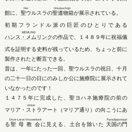
Het Ursulaschrijn
館に、
聖ウルスラの聖遺物箱
が展示されている。
初期フランドル派の巨匠のひとりである
MEMLING
（新しいタブで開きます）
ハンス・メムリンク
の作品で、
１４８９年
に祝福儀
式を証明する史料が残っているため、ちょっと前に
製作されたと断言できる。
昔は、一年にたった一回、聖ウルスラの祝日、
十月
の二十一日
の日にのみしか公に施療院に展示されて
いなかったのです！
１４７５年
に完成した、聖ヨハネ施療院の前の
straat
マリア・ストラアート
（マリア通り）の向こうにあ
Onze-Lieve-Vrouwekerk
Paradijsportaal
る
聖母教会
に見える、土台を除いた
天国の門