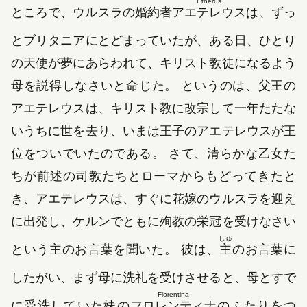
Etherus
ところで、ウルスラの婚約者
アエテレウス
は、ずっ
とブリタニアにとどまっていたが、ある日、ひとり
の天使が夢にあらわれて、キリスト教徒になるよう
母を説得しなさいと命じた。 というのは、父王の
アエテレウスは、キリスト教に改宗して一年たたな
いうちに世を去り、いまは王子のアエテレウスが王
位をついでいたのである。 さて、清らかな乙女た
ちが前述の司教たちとローマからもどってきたと
き、アエテレウスは、すぐに花嫁のウルスラを迎え
に出発し、ケルンでともに殉教の栄冠を受けなさい
しゅ
という主のお言葉を聞いた。 彼は、
主
のお言葉に
したがい、まず母に洗礼を受けさせると、母とすで
Florentina
に受洗していた妹の
フロレンティナ
のふたりをつ